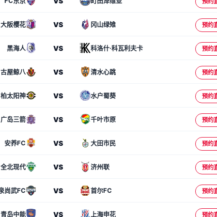
FC东京
VS
町田泽维亚
预约
大阪樱花
VS
冈山绿雉
预约
黑海人
VS
科洛什·科瓦利夫卡
预约
名古屋鲸八
VS
清水心跳
预约
柏太阳神
VS
水户蜀葵
预约
广岛三箭
VS
千叶市原
预约
安养FC
VS
大田市民
预约
全北现代
VS
济州联
预约
泉尚武FC
VS
首尔FC
预约
青岛中能
VS
上海申花
预约