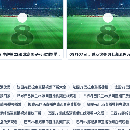
德比
VS
林肯城
预约
C温布尔登
VS
纽波特郡
预约
加的夫
VS
斯温登镇
预约
莱斯特城
VS
北安普顿
预约
08月07日 中超第22轮 北京国安vs深圳新鹏城 全场录像【全场录像+集锦】
莱顿东方
VS
牛津联
预约
诺维奇
VS
米尔顿凯恩斯
预约
高清免费
法国vs巴拉圭直播视频下载大全
法国vs巴拉圭直播视频
法国vs
普雷斯顿
VS
哈德斯菲尔德
预约
视频回放
世界杯巴拉圭vs法国直播视频在线观看
世界杯巴拉圭vs法国直播回放
线直播视频播放
挪威vs巴西直播在线观看高清视频
挪威vs巴西直播视频在线观
托尔流浪者
VS
彼得伯勒
预约
s挪威高清直播视频回放下载
巴西vs挪威高清直播在线观看中文版
巴西vs挪威
尔德星期三
VS
博尔顿
直播免费观看
巴西vs挪威集锦直播视频回放
巴西vs挪威集锦直播视频在线观看
预约