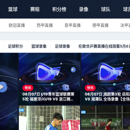
篮球
赛程
积分榜
录像
球队
球
欧冠直播
西甲直播
意甲直播
德甲直播
法甲
足球积分
篮球录像
足球录像
伦敦世乒赛直播在线观看5月6
快讯
快讯
08月07日 U19青年篮球联赛第
08月07日 湘超第3轮 岳
5轮 福建浔兴U19 VS 浙江稠州
VS 湘潭队 全场录像【全
银行U19 全场录像【全场录像
+集锦】
+集锦】