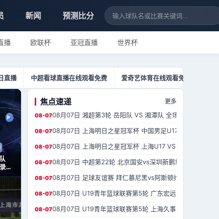
员
新闻
预测比分
直播
欧联杯
亚冠直播
世界杯
日直播
中超看球直播在线观看免费
爱奇艺体育在线观看免费直播
焦点速递
更多
08月07日 湘超第3轮 岳阳队 VS 湘潭队 全场录像【全场
08-07
08月07日 上海明日之星冠军杯 中国男足U17 VS 河床U1
08-07
08月07日 上海明日之星冠军杯 上海U17 VS 阿森纳U17
08-07
阳队
08月07日 中超第22轮 北京国安vs深圳新鹏城 全场录像
08-07
场录像
08月07日 足球友谊赛 拜仁慕尼黑vs阿斯顿维拉 全场录像
08-07
08月07日 U19青年篮球联赛第5轮 广东宏远U19 VS 北
08-07
08月07日 U19青年篮球联赛第5轮 上海久事U19 VS 龙
08-07