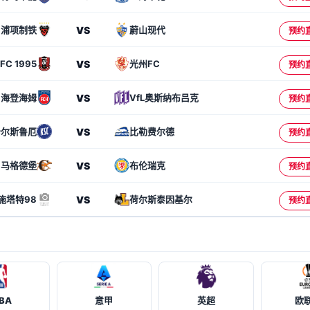
浦项制铁
VS
蔚山现代
预约
FC 1995
VS
光州FC
预约
海登海姆
VS
VfL奥斯纳布吕克
预约
卡尔斯鲁厄
VS
比勒费尔德
预约
马格德堡
VS
布伦瑞克
预约
施塔特98
VS
荷尔斯泰因基尔
预约
大连智行
VS
沈阳城市
预约
杭州绿城
VS
武汉三镇
预约
BA
意甲
英超
欧
瓦勒伦加
VS
博德闪耀
预约