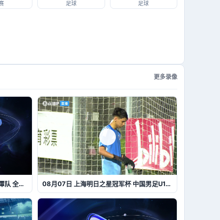
赛
足球
足球
直播
直播
直播
更多录像
直播
直播
直播
直播
08月07日 上海明日之星冠军杯 中国男足U17 VS 河床U17 全场录像【全场录像+集锦】
08月07日 湘超第3轮 岳阳队 VS 湘潭队 全场录像【全场录像+集锦】
直播
直播