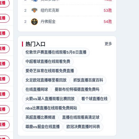
直播
2
纽约尼克斯
53胜
直播
2
丹佛掘金
54胜
直播
热门入口
更多
直播
伦敦世乒赛直播在线观看5月6日直播
中超看球直播在线观看免费
直播
爱奇艺体育在线观看免费直播
直播
女足欧冠直播哪里看回放
抓饭直播百度百科
在线直播网球
曼联布伦特福德直播免费吗
直播
火箭vs湖人直播观看比赛回放
看个球直播在线
nba比赛直播在线观看免费网站
直播
英超直播比赛频道
直播在线观看高清足球
直播
雄鹿vs掘金在线直播
欧冠决赛直播时间表