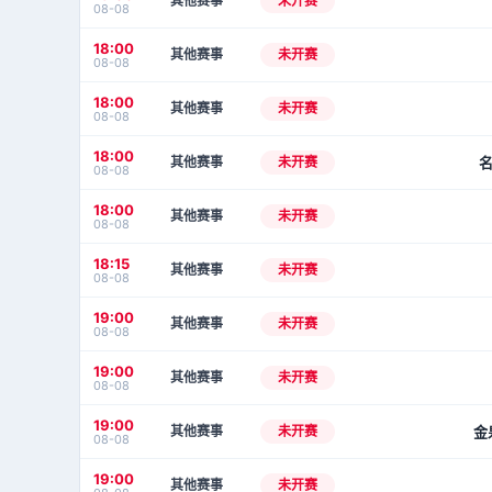
其他赛事
未开赛
08-08
18:00
其他赛事
未开赛
08-08
18:00
其他赛事
未开赛
08-08
18:00
其他赛事
未开赛
08-08
18:00
其他赛事
未开赛
08-08
18:15
其他赛事
未开赛
08-08
19:00
其他赛事
未开赛
08-08
19:00
其他赛事
未开赛
08-08
19:00
金
其他赛事
未开赛
08-08
19:00
其他赛事
未开赛