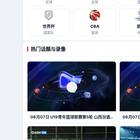
足球
足球
20:00
其他赛事
未开赛
08-08
20:00
世界杯
CBA
其他赛事
未开赛
08-08
国家队
篮球
20:30
其他赛事
未开赛
08-08
热门话题与录像
21:00
女王
其他赛事
未开赛
08-08
22:00
其他赛事
未开赛
08-08
22:00
其他赛事
未开赛
08-08
22:00
其他赛事
未开赛
08-08
22:00
08月07日 U19青年篮球联赛第5轮 山西汾酒U19 VS 吉林东北虎U19 全场录像【全场录像+集锦】
其他赛事
未开赛
08-08
22:00
伯
其他赛事
未开赛
08-08